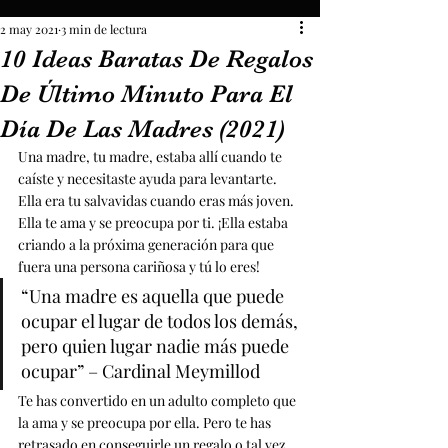
2 may 2021
3 min de lectura
10 Ideas Baratas De Regalos
De Último Minuto Para El
Día De Las Madres (2021)
Una madre, tu madre, estaba allí cuando te 
caíste y necesitaste ayuda para levantarte. 
Ella era tu salvavidas cuando eras más joven. 
Ella te ama y se preocupa por ti. ¡Ella estaba 
criando a la próxima generación para que 
fuera una persona cariñosa y tú lo eres!
“Una madre es aquella que puede 
ocupar el lugar de todos los demás, 
pero quien lugar nadie más puede 
ocupar” – Cardinal Meymillod
Te has convertido en un adulto completo que 
la ama y se preocupa por ella. Pero te has 
retrasado en conseguirle un regalo o tal vez 